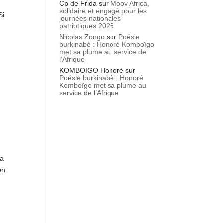
Cp de Frida
sur
Moov Africa,
solidaire et engagé pour les
Si
journées nationales
patriotiques 2026
Nicolas Zongo
sur
Poésie
burkinabè : Honoré Komboïgo
met sa plume au service de
l’Afrique
KOMBOIGO Honoré
sur
Poésie burkinabè : Honoré
Komboïgo met sa plume au
service de l’Afrique
la
on