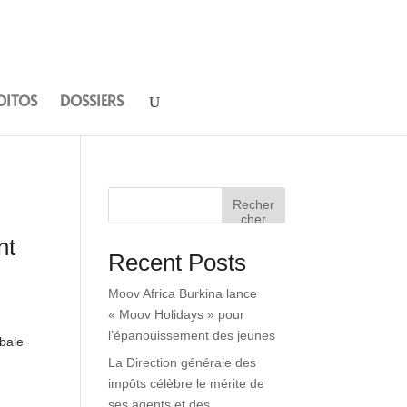
DITOS
DOSSIERS
Recher
cher
nt
Recent Posts
Moov Africa Burkina lance
« Moov Holidays » pour
l’épanouissement des jeunes
obale
La Direction générale des
impôts célèbre le mérite de
ses agents et des