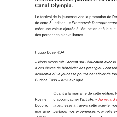
Canal Olympia.
Le festival de la jeunesse vise la promotion de l’e
e
de cette 3
édition :
« Promouvoir l’entrepreneuria
créer une valeur ajoutée à l’éducation et à la cu
des personnes bienveillantes.
Huguo Boss-
©JA
« Nous avons mis l’accent sur l’éducation avec la
à ces élèves de bénéficier des prestigieux conse
academia où la jeunesse pourra bénéficier de forma
Burkina Faso
» a-t-il expliqué.
Quant à la marraine de cette édition, R
Rosine
d’accompagner l’activité.
«
Au regard 
Bogoré,
la jeunesse à travers cette activité, n
marraine
partager nos expériences »
, a-t-elle 