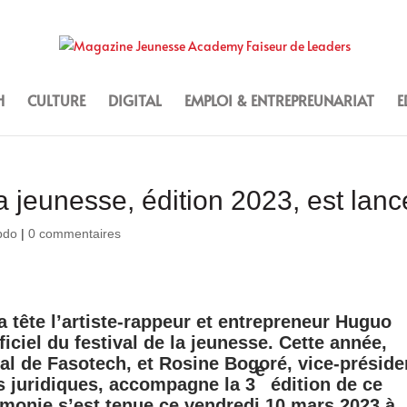
H
CULTURE
DIGITAL
EMPLOI & ENTREPREUNARIAT
E
la jeunesse, édition 2023, est lanc
bdo
|
0 commentaires
 tête l’artiste-rappeur et entrepreneur Huguo
iciel du festival de la jeunesse. Cette année,
al de Fasotech, et Rosine Bogoré, vice-préside
e
rs juridiques, accompagne la 3
édition de ce
émonie s’est tenue ce vendredi 10 mars 2023 à