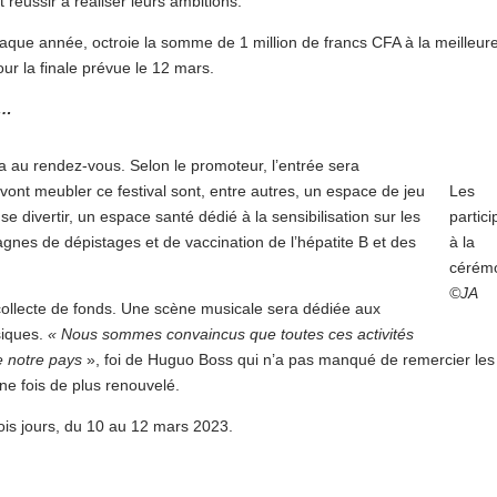
réussir à réaliser leurs ambitions.
ue année, octroie la somme de 1 million de francs CFA à la meilleur
our la finale prévue le 12 mars.
s…
sera au rendez-vous. Selon le promoteur, l’entrée sera
i vont meubler ce festival sont, entre autres, un espace de jeu
Les
 divertir, un espace santé dédié à la sensibilisation sur les
partici
nes de dépistages et de vaccination de l’hépatite B et des
à la
cérém
©JA
collecte de fonds. Une scène musicale sera dédiée aux
siques.
« Nous sommes convaincus que toutes ces activités
e notre pays
», foi de Huguo Boss qui n’a pas manqué de remercier les
e fois de plus renouvelé.
rois jours, du 10 au 12 mars 2023.