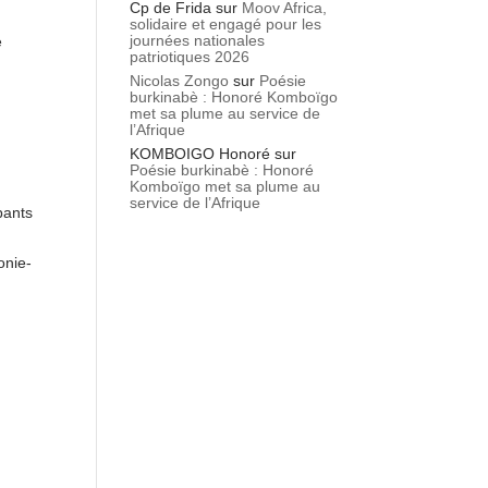
Cp de Frida
sur
Moov Africa,
solidaire et engagé pour les
journées nationales
e
patriotiques 2026
Nicolas Zongo
sur
Poésie
burkinabè : Honoré Komboïgo
met sa plume au service de
l’Afrique
KOMBOIGO Honoré
sur
Poésie burkinabè : Honoré
Komboïgo met sa plume au
service de l’Afrique
pants
onie-