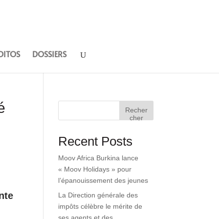
DITOS
DOSSIERS
é
Recher
cher
Recent Posts
Moov Africa Burkina lance
« Moov Holidays » pour
l’épanouissement des jeunes
nte
La Direction générale des
impôts célèbre le mérite de
ses agents et des