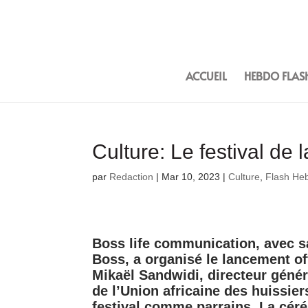
ACCUEIL
HEBDO FLAS
Culture: Le festival de 
par
Redaction
|
Mar 10, 2023
|
Culture
,
Flash He
Boss life communication, avec sa
Boss, a organisé le lancement off
Mikaël Sandwidi, directeur génér
de l’Union africaine des huissie
festival comme parrains. La cér