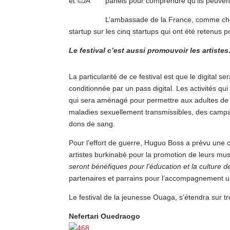
et
©JA
panels pour comprendre qu’ils peuvent 
L’ambassade de la France, comme chaq
startup sur les cinq startups qui ont été retenus p
Le festival c’est aussi promouvoir les artiste
La particularité de ce festival est que le digital 
conditionnée par un pass digital. Les activités qu
qui sera aménagé pour permettre aux adultes de se
maladies sexuellement transmissibles, des campag
dons de sang.
Pour l’effort de guerre, Huguo Boss a prévu une 
artistes burkinabè pour la promotion de leurs mu
seront bénéfiques pour l’éducation et la culture d
partenaires et parrains pour l’accompagnement un
Le festival de la jeunesse Ouaga, s’étendra sur t
Nefertari Ouedraogo