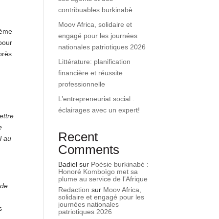
contribuables burkinabè
Moov Africa, solidaire et
thème
engagé pour les journées
pour
nationales patriotiques 2026
près
Littérature: planification
financière et réussite
professionnelle
L’entrepreneuriat social :
éclairages avec un expert!
ettre
e
Recent
l au
Comments
Badiel
sur
Poésie burkinabè :
Honoré Komboïgo met sa
plume au service de l’Afrique
 de
Redaction
sur
Moov Africa,
solidaire et engagé pour les
journées nationales
s
patriotiques 2026