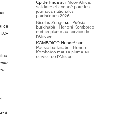
Cp de Frida
sur
Moov Africa,
solidaire et engagé pour les
journées nationales
ant
patriotiques 2026
x
Nicolas Zongo
sur
Poésie
al de
burkinabè : Honoré Komboïgo
met sa plume au service de
-
©JA
l’Afrique
KOMBOIGO Honoré
sur
Poésie burkinabè : Honoré
Komboïgo met sa plume au
lieu
service de l’Afrique
emier
ura
4
et à