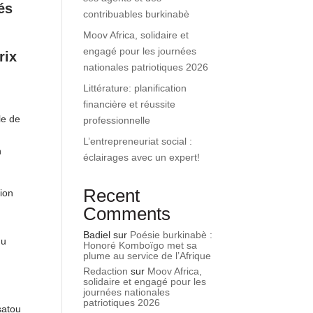
és
contribuables burkinabè
Moov Africa, solidaire et
engagé pour les journées
rix
nationales patriotiques 2026
Littérature: planification
financière et réussite
le de
professionnelle
L’entrepreneuriat social :
n
éclairages avec un expert!
Recent
ion
Comments
Badiel
sur
Poésie burkinabè :
du
Honoré Komboïgo met sa
plume au service de l’Afrique
Redaction
sur
Moov Africa,
solidaire et engagé pour les
journées nationales
patriotiques 2026
satou