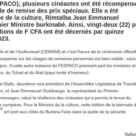
PACO), plusieurs cinéastes ont été récompens
le de remise des prix spéciaux. Elle a été
rge de la culture, Rimtalba Jean Emmanuel
er Ministre burkinabè. Ainsi, vingt-deux (22) p
lions de F CFA ont été décernés par quinze
023.
le et de l’Audiovisuel (CENASA) et c’est l’heure de la cérémonie officiel
spense sur les visages de certaines personnes est bien visible ; sans
 prix. A cette autre instance du FESPACO prennent part les ministres e
re, du Tchad et du Mali (pays invité d’honneur).
Diallo, deuxième vice-président de l’Assemblée Législative de Transit
tution, et Jean Emmanuel Ouédraogo, le représentant du Premier
messages, salué la résilience des cinéastes qui a permis la tenue du
complexe. Pour le Ministre de la culture, cette édition de la biennale 
e
7
art sont aux côtés du Burkina Faso dans la quête de la sécurité.
Nafis