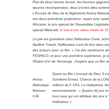
Plus de deux heures durant, les heureux gagnants o
œuvres récompensées, deux d’entre elles sortent 
L’Envoyé de Dieu
de la Nigérienne Amina Abdoul
ses deux premières projections, repart avec quatre
Africaine, le prix spécial de l’Assemblée Législati
spécial Wateraid,
le tout d’une valeur totale de 32
La joie est grandiose chez Nafissatou Cissé, actric
Apolline Traoré, Naffissatou s’est dit être dans u
des acteurs avec ce film. «
J’ai des sentiments de
FESPACO, et pour une première expérience, je sui
l’Etalon d’or de Yennenga. J’espère que ce film v
Quant au film
L’envoyé de Dieu
, il 
Amina
Gamberé Ernest, Chance de la LONAB 
Abdoulaye
millions de F CFA. La réalisatrice, 
Mamani-
reconnaissante : «
Quatre (4) prix e
©JA
tous ceux qui ont attribué des prix à 
réalisateur
».