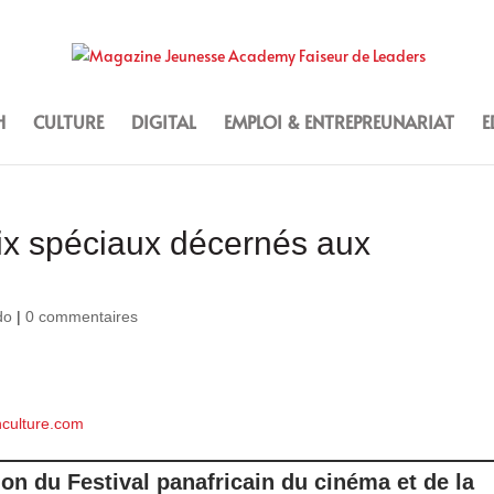
H
CULTURE
DIGITAL
EMPLOI & ENTREPREUNARIAT
E
x spéciaux décernés aux
do
|
0 commentaires
nculture.com
ion du Festival panafricain du cinéma et de la