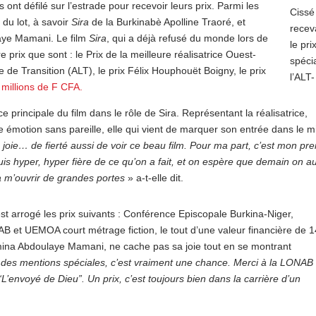
nt défilé sur l’estrade pour recevoir leurs prix. Parmi les
Cissé
du lot, à savoir
Sira
de la Burkinabè Apolline Traoré, et
recev
aye Mamani. Le film
Sira
, qui a déjà refusé du monde lors de
le pri
 prix que sont : le Prix de la meilleure réalisatrice Ouest-
spéci
ve de Transition (ALT), le prix Félix Houphouët Boigny, le prix
l’ALT
 millions de F CFA.
e principale du film dans le rôle de Sira. Représentant la réalisatrice,
ne émotion sans pareille, elle qui vient de marquer son entrée dans le mi
 joie… de fierté aussi de voir ce beau film. Pour ma part, c’est mon pr
s hyper, hyper fière de ce qu’on a fait, et on espère que demain on a
a m’ouvrir de grandes portes
» a-t-elle dit.
s’est arrogé les prix suivants : Conférence Episcopale Burkina-Niger,
et UEMOA court métrage fiction, le tout d’une valeur financière de 1
Amina Abdoulaye Mamani, ne cache pas sa joie tout en se montrant
t des mentions spéciales, c’est vraiment une chance. Merci à la LONAB 
“L’envoyé de Dieu”. Un prix, c’est toujours bien dans la carrière d’un