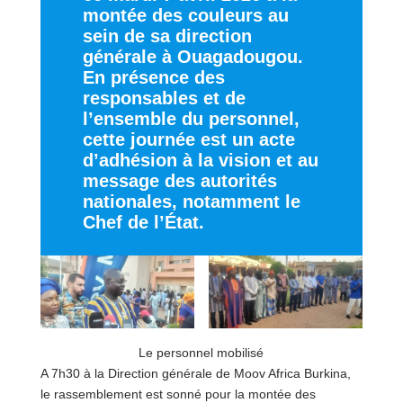
montée des couleurs au
sein de sa direction
générale à Ouagadougou.
En présence des
responsables et de
l’ensemble du personnel,
cette journée est un acte
d’adhésion à la vision et au
message des autorités
nationales, notamment le
Chef de l’État.
Le personnel mobilisé
A 7h30 à la Direction générale de Moov Africa Burkina,
le rassemblement est sonné pour la montée des