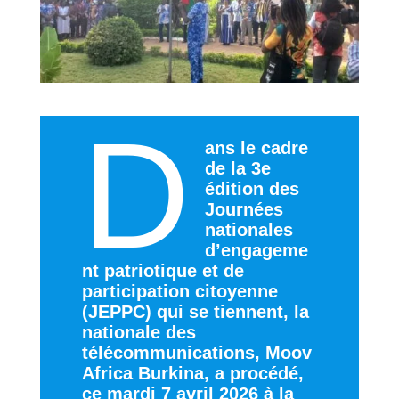
D
ans le cadre
de la 3e
édition des
Journées
nationales
d’engageme
nt patriotique et de
participation citoyenne
(JEPPC) qui se tiennent, la
nationale des
télécommunications, Moov
Africa Burkina, a procédé,
ce mardi 7 avril 2026 à la