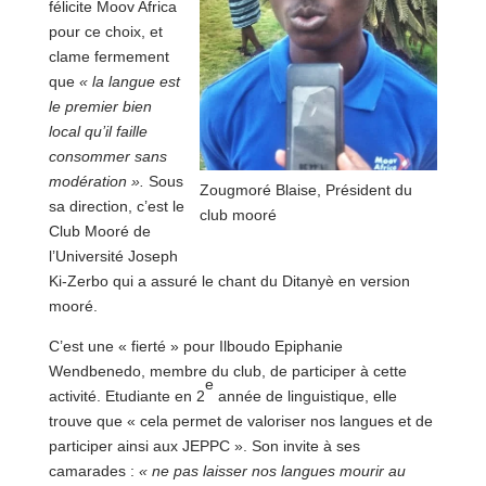
félicite Moov Africa
pour ce choix, et
clame fermement
que
« la langue est
le premier bien
local qu’il faille
consommer sans
modération ».
Sous
Zougmoré Blaise, Président du
sa direction, c’est le
club mooré
Club Mooré de
l’Université Joseph
Ki-Zerbo qui a assuré le chant du Ditanyè en version
mooré.
C’est une « fierté » pour Ilboudo Epiphanie
Wendbenedo, membre du club, de participer à cette
e
activité. Etudiante en 2
année de linguistique, elle
trouve que « cela permet de valoriser nos langues et de
participer ainsi aux JEPPC ». Son invite à ses
camarades :
« ne pas laisser nos langues mourir au