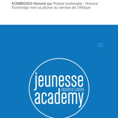
KOMBOIGO Honoré
sur
Poésie burkinabè : Honoré
Komboïgo met sa plume au service de l’Afrique