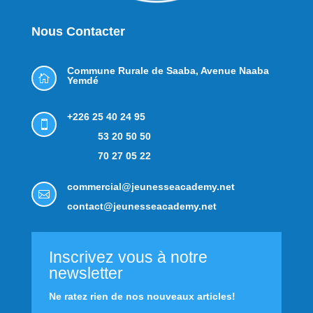
Nous Contacter
Commune Rurale de Saaba,
Avenue Naaba

Yemdé
+226 25 40 24 95

53 20 50 50
70 27 05 22
commercial@jeunesseacademy.net

contact@jeunesseacademy.net
Inscrivez vous à notre
newsletter
Ne ratez rien de nos nouveaux articles!