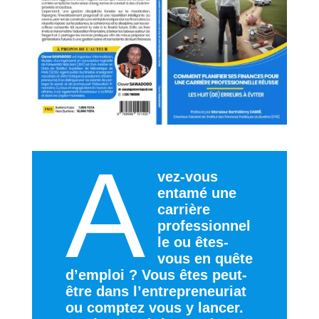
A
vez-vous
entamé une
carrière
professionnel
le ou êtes-
vous en quête
d’emploi ? Vous êtes peut-
être dans l’entrepreneuriat
ou comptez vous y lancer.