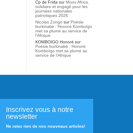
Cp de Frida
sur
Moov Africa,
solidaire et engagé pour les
journées nationales
patriotiques 2026
Nicolas Zongo
sur
Poésie
burkinabè : Honoré Komboïgo
met sa plume au service de
l’Afrique
KOMBOIGO Honoré
sur
Poésie burkinabè : Honoré
Komboïgo met sa plume au
service de l’Afrique
Inscrivez vous à notre
newsletter
Ne ratez rien de nos nouveaux articles!