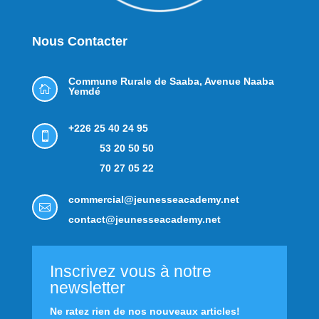
Nous Contacter
Commune Rurale de Saaba,
Avenue Naaba

Yemdé
+226 25 40 24 95

53 20 50 50
70 27 05 22
commercial@jeunesseacademy.net

contact@jeunesseacademy.net
Inscrivez vous à notre
newsletter
Ne ratez rien de nos nouveaux articles!