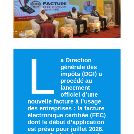
L
a Direction
générale des
impôts (DGI) a
procédé au
lancement
officiel d’une
nouvelle facture à l’usage
des entreprises : la facture
électronique certifiée (FEC)
dont le début d’application
est prévu pour juillet 2026.