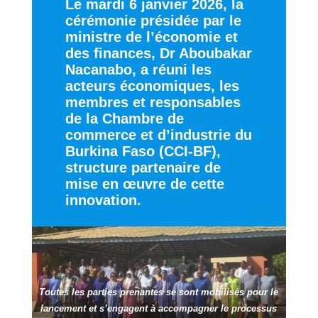
Le mardi 6 janvier 2026, la
cérémonie présidée par le
ministre de l’économie et
des finances, Dr Aboubakar
Nacanabo, a réuni les
acteurs économiques, les
membres et responsables
de la Chambre de
commerce et d’industrie du
Burkina Faso (CCI-BF),
structure partenaire de
mise en œuvre de cette
innovation.
Toutes les parties prenantes se sont mobilisés pour le
lancement et s’engagent à accompagner le processus