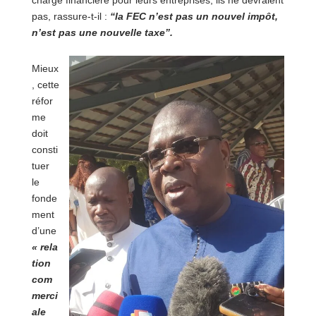
charge financière pour leurs entreprises, ils ne devraient
pas, rassure-t-il :
“la FEC n’est pas un nouvel impôt,
n’est pas une nouvelle taxe”.
Mieux
, cette
réfor
me
doit
consti
tuer
le
fonde
ment
d’une
« rela
tion
com
merci
ale