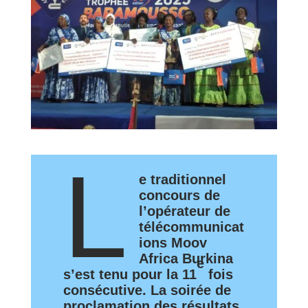
L
e traditionnel
concours de
l’opérateur de
télécommunicat
ions Moov
Africa Burkina
e
s’est tenu pour la 11
fois
consécutive. La soirée de
proclamation des résultats